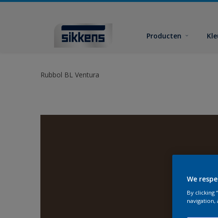
Producten
Kl
Rubbol BL Ventura
We respe
By clicking
navigation, 