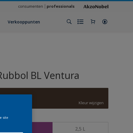
consumenten
professionals
Verkooppunten
Rubbol BL Ventura
8014
Kleur wijzigen
e site
rootte
1 L
2,5 L