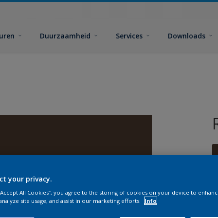
euren
Duurzaamheid
Services
Downloads
ct your privacy.
 “Accept All Cookies”, you agree to the storing of cookies on your device to enhanc
G
analyze site usage, and assist in our marketing efforts.
Info