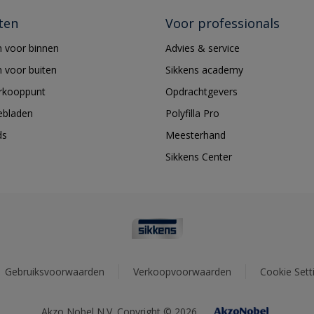
ten
Voor professionals
 voor binnen
Advies & service
 voor buiten
Sikkens academy
erkooppunt
Opdrachtgevers
ebladen
Polyfilla Pro
ds
Meesterhand
Sikkens Center
Gebruiksvoorwaarden
Verkoopvoorwaarden
Cookie Sett
Akzo Nobel N.V. Copyright © 2026