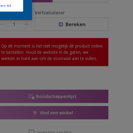
ect All
antal
Verfcalculator
Bereken
Op dit moment is het niet mogelijk dit product online
te bestellen. Houd de website in de gaten, we
werken er hard aan om de voorraad aan te vullen.
Boodschappenlijst
Vind een winkel
Voeg toe aan klus