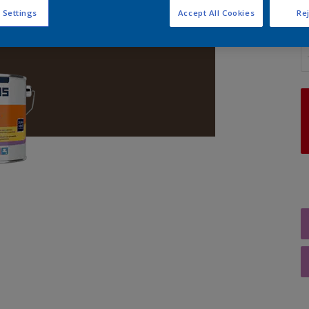
 Settings
Accept All Cookies
Rej
A