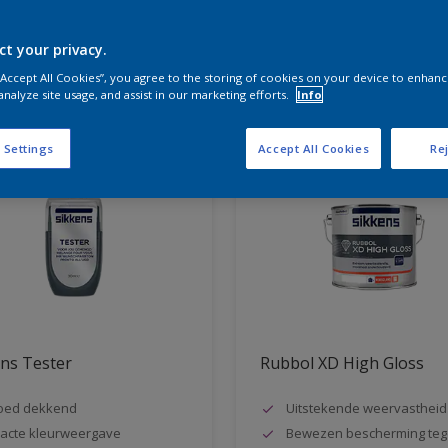
ct your privacy.
aten voor jou
 “Accept All Cookies”, you agree to the storing of cookies on your device to enhanc
analyze site usage, and assist in our marketing efforts.
Info
 Settings
Accept All Cookies
Rej
ns Tester
Rubbol XD High Gloss
oed dekkend
Uitstekende weervastheid
acte kleurweergave
Bewezen bescherming teg