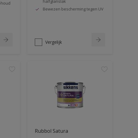
halfglanslak
behoud
Bewezen bescherming tegen UV
Vergelijk
Rubbol Satura