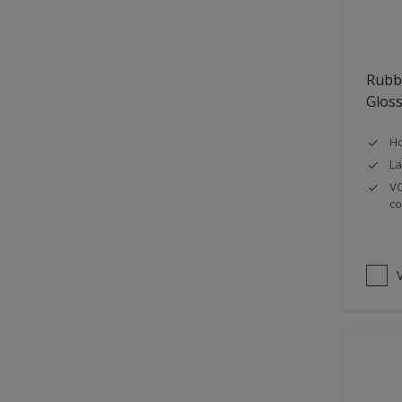
Oplosmiddelvrij
Onderzijde galerijen
Rubb
Huidvet resistent
Glos
Schrobklasse 2
Ho
PU gemodificeerd
La
Hoog rendement
VO
co
Speciale spuitkwaliteit
Chemicalienbestendigheid
Structuur
V
4SO
Carbonatatieremmend
Extreem buitenduurzaam
Schrobklasse 1