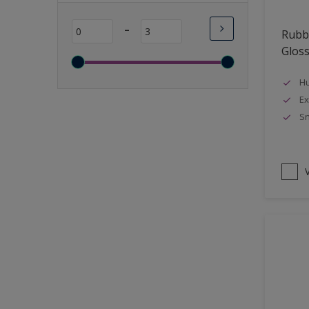
Lange open tijd
-
Rubbo
Wasbaar
Glos
Sneldrogend
Geschikt voor vochtige
Hu
ruimten
Ex
Sn
Transparant
Bacteriebestendig
Beter reinigbaar
V
Damp-open
Winterkwaliteit
Isolerend
Langdurig hoge glans
Metallic
nageisoleerde gevels