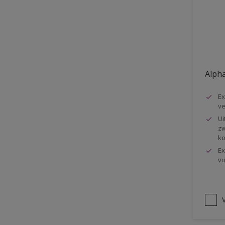
Vloer
Voorbehandeling
Gemakkelijk verwerkbaar
Elastisch
Alpha
Huidvetbestendig
Ex
1 pot systeem
ve
Impregneren
Ui
zw
ko
Ex
vo
V