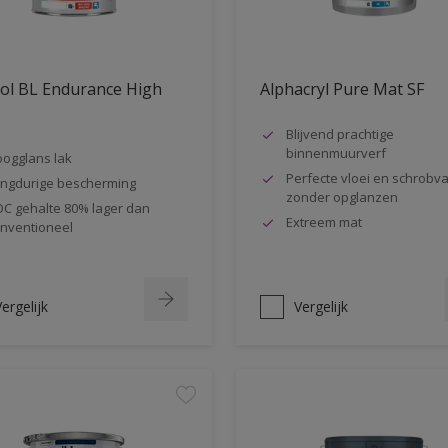
ol BL Endurance High
Alphacryl Pure Mat SF
s
Blijvend prachtige
binnenmuurverf
ogglans lak
Perfecte vloei en schrobva
ngdurige bescherming
zonder opglanzen
C gehalte 80% lager dan
Extreem mat
nventioneel
ergelijk
Vergelijk