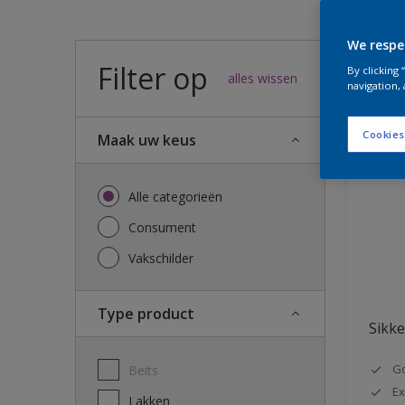
We respe
Filter op
54
result
By clicking
alles wissen
navigation, 
Cookies
Maak uw keus
Alle categorieën
Consument
Vakschilder
Type product
Sikke
G
Beits
Ex
Lakken