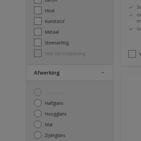
Ze
Hout
Ge
o
Kunststof
Ge
Metaal
Steenachtig
Niet van toepassing
V
Afwerking
Glanzend
Halfglans
Hoogglans
Mat
Zijdeglans