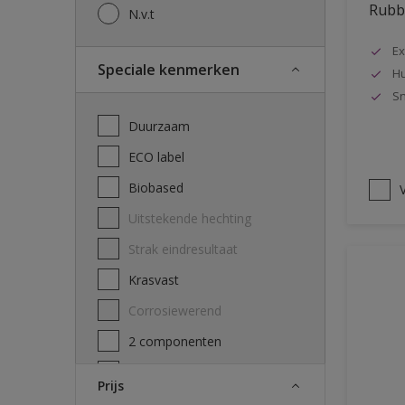
Rubbo
N.v.t
Ex
Speciale kenmerken
Hu
Sn
Duurzaam
ECO label
Biobased
V
Uitstekende hechting
Strak eindresultaat
Krasvast
Corrosiewerend
2 componenten
Decontamineerbaarheid
Prijs
attest