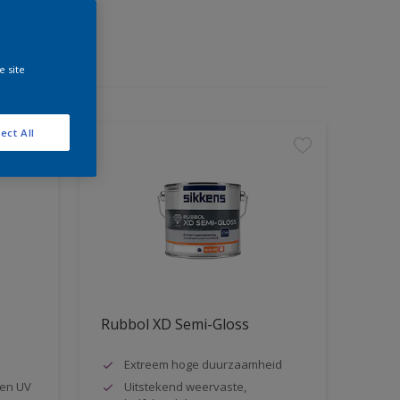
e site
ect All
Rubbol XD Semi-Gloss
Extreem hoge duurzaamheid
en UV
Uitstekend weervaste,