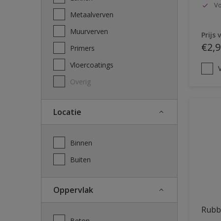
Vo
Metaalverven
Muurverven
Prijs 
€2,9
Primers
Vloercoatings
V
Overig
Locatie
Binnen
Buiten
Oppervlak
Rubb
Beton