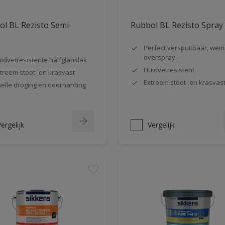
l BL Rezisto Semi-
Rubbol BL Rezisto Spray
s
Perfect verspuitbaar, wein
overspray
idvetresistente halfglanslak
Huidvetresistent
treem stoot- en krasvast
Extreem stoot- en krasvas
elle droging en doorharding
ergelijk
Vergelijk