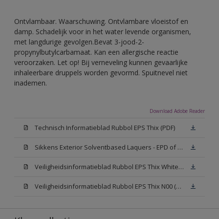
Ontvlambaar. Waarschuwing. Ontvlambare vloeistof en
damp. Schadelijk voor in het water levende organismen,
met langdurige gevolgen.Bevat 3-jood-2-
propynylbutylcarbamaat. Kan een allergische reactie
veroorzaken. Let op! Bij verneveling kunnen gevaarlijke
inhaleerbare druppels worden gevormd. Spuitnevel niet
inademen.
Download Adobe Reader
Technisch Informatieblad Rubbol EPS Thix (PDF)
Sikkens Exterior Solventbased Laquers - EPD of Milieuproductverklaring
Veiligheidsinformatieblad Rubbol EPS Thix White W05 (MSDS)
Veiligheidsinformatieblad Rubbol EPS Thix N00 (MSDS)