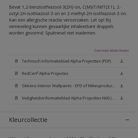
Bevat 1,2-benzisothiazool-3(2H)-on, C(M)IT/MIT(3:1), 2-
octyl-2H-isothiazool-3-on en 2-methyl-2H-isothiazool-3-on.
Kan een allergische reactie veroorzaken. Let op! Bij
verneveling kunnen gevaarlijke inhaleerbare druppels
worden gevormd. Spuitnevel niet inademen.
Download Adobe Reader
Technisch Informatieblad Alpha Projecttex (PDF)
RedCert² Alpha Projectex
Sikkens Interior Wallpaints - EPD of Milieuproductverklaring
Veiligheidsinformatieblad Alpha Projecttex N00 (MSDS)
Kleurcollectie