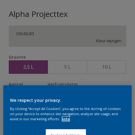
Alpha Projecttex
ON.00.83
Kleur wijzigen
Grootte
2,5 L
5 L
10 L
Aantal
Verfcalculator
Bereken
We respect your privacy.
By clicking “Accept All Cookies”, you agree to the storing of cookies
on your device to enhance site navigation, analyze site usage, and
Op dit moment is het niet mogelijk dit product online
assist in our marketing efforts.
Info
te bestellen. Houd de website in de gaten, we werken
er hard aan om de voorraad aan te vullen.