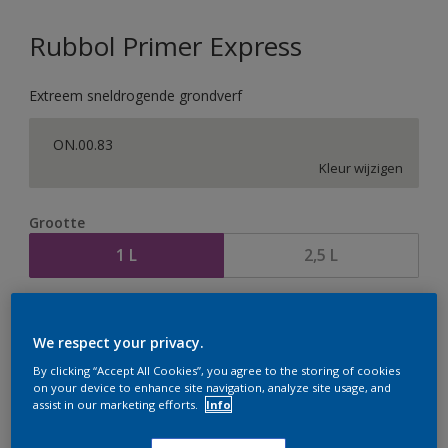
Rubbol Primer Express
Extreem sneldrogende grondverf
ON.00.83
Kleur wijzigen
Grootte
1 L
2,5 L
Aantal
Verfcalculator
We respect your privacy.
Bereken
By clicking “Accept All Cookies”, you agree to the storing of cookies
on your device to enhance site navigation, analyze site usage, and
assist in our marketing efforts.
Info
Op dit moment is het niet mogelijk dit product online
te bestellen. Houd de website in de gaten, we werken