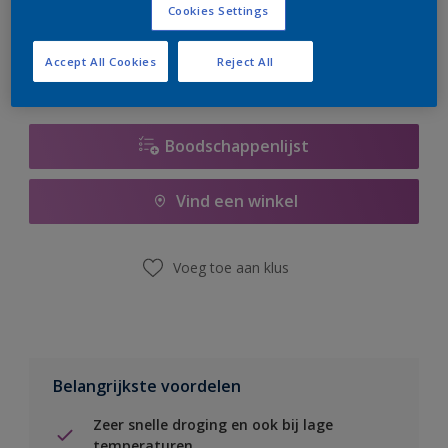
Cookies Settings
er hard aan om de voorraad aan te vullen.
Accept All Cookies
Reject All
Boodschappenlijst
Vind een winkel
Voeg toe aan klus
Belangrijkste voordelen
Zeer snelle droging en ook bij lage
temperaturen