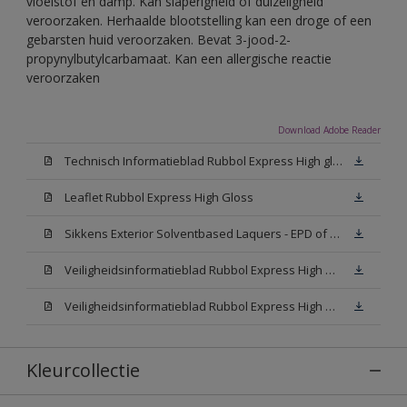
vloeistof en damp. Kan slaperigheid of duizeligheid
veroorzaken. Herhaalde blootstelling kan een droge of een
gebarsten huid veroorzaken. Bevat 3-jood-2-
propynylbutylcarbamaat. Kan een allergische reactie
veroorzaken
Download Adobe Reader
Technisch Informatieblad Rubbol Express High gloss (New Livery) (PDF)
Leaflet Rubbol Express High Gloss
Sikkens Exterior Solventbased Laquers - EPD of Milieuproductverklaring
Veiligheidsinformatieblad Rubbol Express High Gloss W05 (MSDS)
Veiligheidsinformatieblad Rubbol Express High Gloss N00 (MSDS)
Kleurcollectie