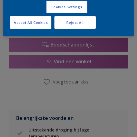
er hard aan om de voorraad aan te vullen.
Cookies Settings
Accept All Cookies
Reject All
Boodschappenlijst
Vind een winkel
Voeg toe aan klus
Belangrijkste voordelen
Uitstekende droging bij lage
temperaturen