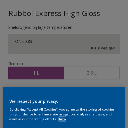
Rubbol Express High Gloss
Sneldrogend bij lage temperaturen
ON.00.83
Kleur wijzigen
Grootte
1 L
2,5 L
Aantal
Verfcalculator
Bereken
We respect your privacy.
By clicking “Accept All Cookies”, you agree to the storing of cookies
on your device to enhance site navigation, analyze site usage, and
assist in our marketing efforts.
Info
Op dit moment is het niet mogelijk dit product online
te bestellen. Houd de website in de gaten, we werken