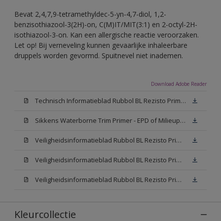
Bevat 2,4,7,9-tetramethyldec-5-yn-4,7-diol, 1,2-
benzisothiazool-3(2H)-on, C(M)IT/MIT(3:1) en 2-octyl-2H-
isothiazool-3-on. Kan een allergische reactie veroorzaken.
Let op! Bij verneveling kunnen gevaarlijke inhaleerbare
druppels worden gevormd. Spuitnevel niet inademen.
Download Adobe Reader
Technisch Informatieblad Rubbol BL Rezisto Primer (New Livery) (PDF)
Sikkens Waterborne Trim Primer - EPD of Milieuproductverklaring
Veiligheidsinformatieblad Rubbol BL Rezisto Primer N00 (MSDS)
Veiligheidsinformatieblad Rubbol BL Rezisto Primer White (MSDS)
Veiligheidsinformatieblad Rubbol BL Rezisto Primer W05 (MSDS)
Kleurcollectie