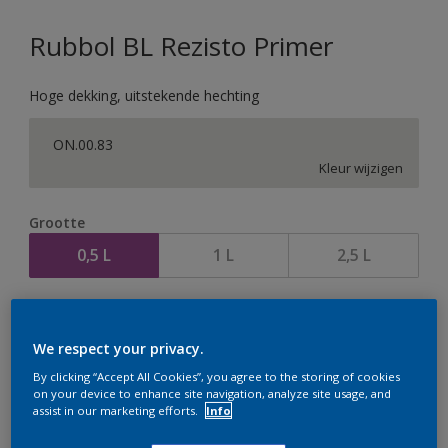
Rubbol BL Rezisto Primer
Hoge dekking, uitstekende hechting
ON.00.83
Kleur wijzigen
Grootte
0,5 L
1 L
2,5 L
Aantal
We respect your privacy.
By clicking “Accept All Cookies”, you agree to the storing of cookies
on your device to enhance site navigation, analyze site usage, and
assist in our marketing efforts.
Info
Op dit moment is het niet mogelijk dit product online
te bestellen. Houd de website in de gaten, we werken