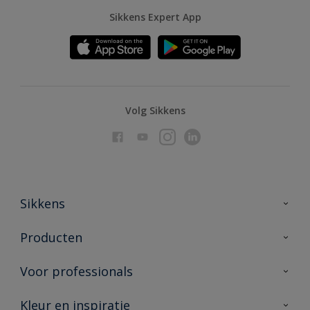
Sikkens Expert App
Volg Sikkens
Sikkens
Over Sikkens
Producten
AkzoNobel
Producten voor binnen
Voor professionals
Duurzaamheid
Producten voor buiten
Veelgestelde vragen
Advies & service
Kleur en inspiratie
Vind je verkooppunt