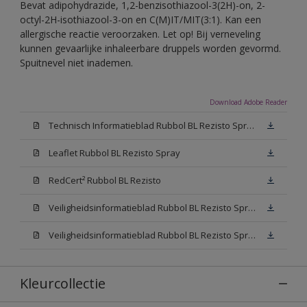
Bevat adipohydrazide, 1,2-benzisothiazool-3(2H)-on, 2-
octyl-2H-isothiazool-3-on en C(M)IT/MIT(3:1). Kan een
allergische reactie veroorzaken. Let op! Bij verneveling
kunnen gevaarlijke inhaleerbare druppels worden gevormd.
Spuitnevel niet inademen.
Download Adobe Reader
Technisch Informatieblad Rubbol BL Rezisto Spray (PDF)
Leaflet Rubbol BL Rezisto Spray
RedCert² Rubbol BL Rezisto
Veiligheidsinformatieblad Rubbol BL Rezisto Spray W05 (MSDS)
Veiligheidsinformatieblad Rubbol BL Rezisto Spray N00 (MSDS)
Kleurcollectie