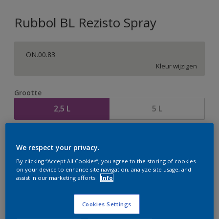
Rubbol BL Rezisto Spray
ON.00.83
Kleur wijzigen
Grootte
2,5 L
5 L
Aantal
Verfcalculator
We respect your privacy.
Bereken
By clicking “Accept All Cookies”, you agree to the storing of cookies
on your device to enhance site navigation, analyze site usage, and
assist in our marketing efforts.
Info
Op dit moment is het niet mogelijk dit product online
te bestellen. Houd de website in de gaten, we werken
Cookies Settings
er hard aan om de voorraad aan te vullen.