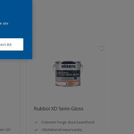
e site
ect All
Rubbol XD Semi-Gloss
Extreem hoge duurzaamheid
en UV
Uitstekend weervaste,