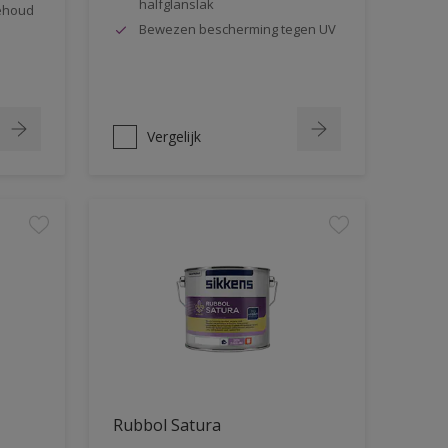
halfglanslak
behoud
Bewezen bescherming tegen UV
Vergelijk
Rubbol Satura