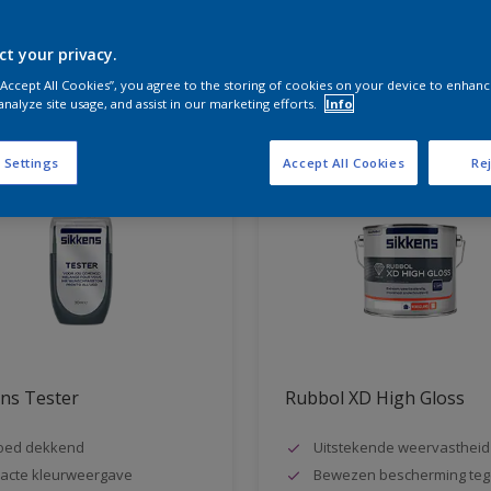
ct your privacy.
aten voor jou
 “Accept All Cookies”, you agree to the storing of cookies on your device to enhanc
analyze site usage, and assist in our marketing efforts.
Info
 Settings
Accept All Cookies
Rej
ns Tester
Rubbol XD High Gloss
oed dekkend
Uitstekende weervastheid
acte kleurweergave
Bewezen bescherming teg