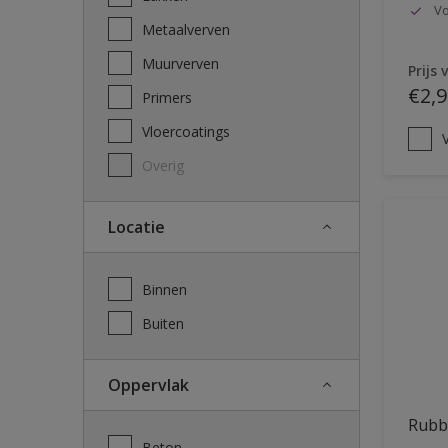
Vo
Metaalverven
Muurverven
Prijs 
€2,9
Primers
Vloercoatings
V
Overig
Locatie
Binnen
Buiten
Oppervlak
Rubb
Beton