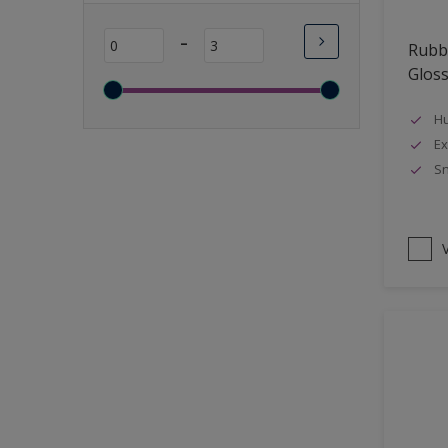
Lange open tijd
-
Rubbo
Wasbaar
Glos
Sneldrogend
Geschikt voor vochtige
Hu
ruimten
Ex
Sn
Transparant
Bacteriebestendig
Beter reinigbaar
V
Damp-open
Winterkwaliteit
Isolerend
Langdurig hoge glans
Metallic
nageisoleerde gevels