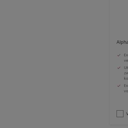
Vloer
Voorbehandeling
Gemakkelijk verwerkbaar
Elastisch
Alpha
Huidvetbestendig
Ex
1 pot systeem
ve
Impregneren
Ui
zw
ko
Ex
vo
V