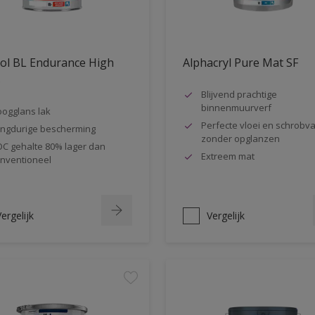
ol BL Endurance High
Alphacryl Pure Mat SF
s
Blijvend prachtige
binnenmuurverf
ogglans lak
Perfecte vloei en schrobva
ngdurige bescherming
zonder opglanzen
C gehalte 80% lager dan
Extreem mat
nventioneel
ergelijk
Vergelijk