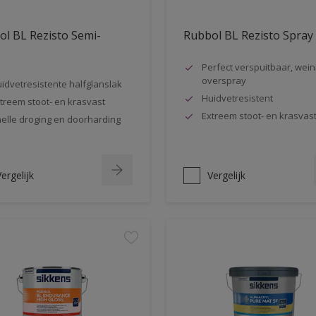
l BL Rezisto Semi-
Rubbol BL Rezisto Spray
s
Perfect verspuitbaar, wein
overspray
idvetresistente halfglanslak
Huidvetresistent
treem stoot- en krasvast
Extreem stoot- en krasvas
elle droging en doorharding
ergelijk
Vergelijk