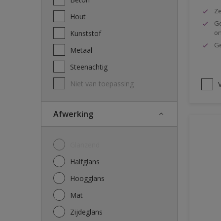
Ze
Hout
Ge
o
Kunststof
Ge
Metaal
Steenachtig
Niet van toepassing
V
Afwerking
Glanzend
Halfglans
Hoogglans
Mat
Zijdeglans