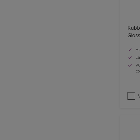
Oplosmiddelvrij
Onderzijde galerijen
Rubb
Huidvet resistent
Glos
Schrobklasse 2
Ho
PU gemodificeerd
La
Hoog rendement
VO
co
Speciale spuitkwaliteit
Chemicalienbestendigheid
Structuur
V
4SO
Carbonatatieremmend
Extreem buitenduurzaam
Schrobklasse 1