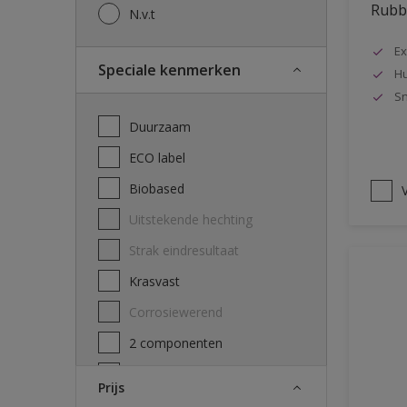
Rubbo
N.v.t
Ex
Speciale kenmerken
Hu
Sn
Duurzaam
ECO label
Biobased
V
Uitstekende hechting
Strak eindresultaat
Krasvast
Corrosiewerend
2 componenten
Decontamineerbaarheid
Prijs
attest