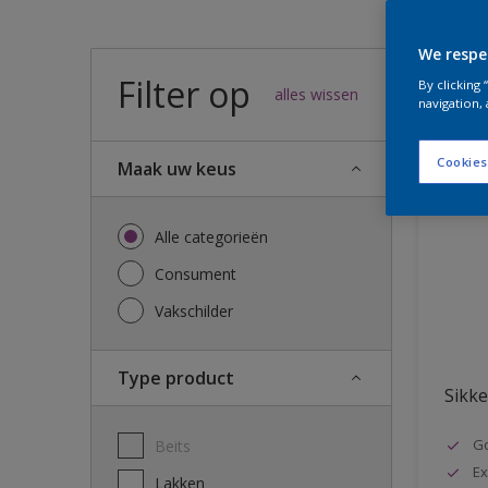
We respe
Filter op
54
result
By clicking
alles wissen
navigation, 
Cookies
Maak uw keus
Alle categorieën
Consument
Vakschilder
Type product
Sikke
G
Beits
Ex
Lakken