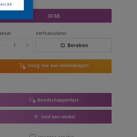
ect All
rootte
30 ML
antal
Verfcalculator
Bereken
Voeg toe aan winkelwagen
Boodschappenlijst
Vind een winkel