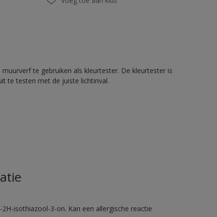
Voeg toe aan klus
urverf te gebruiken als kleurtester. De kleurtester is
te testen met de juiste lichtinval.
atie
2H-isothiazool-3-on. Kan een allergische reactie