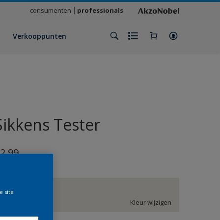
consumenten
professionals
Verkooppunten
Sikkens Tester
2,99
EN.01.86
e site
Kleur wijzigen