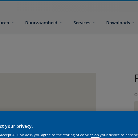
euren
Duurzaamheid
Services
Downloads
O
ct your privacy.
G
 “Accept All Cookies”, you agree to the storing of cookies on your device to enhanc