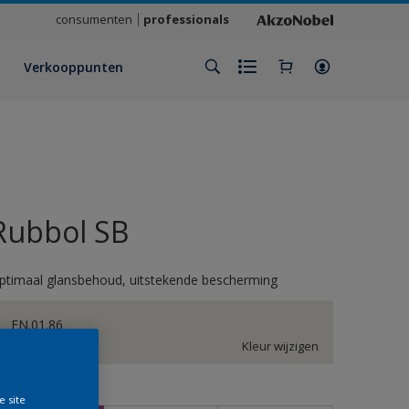
consumenten
professionals
Verkooppunten
Rubbol SB
ptimaal glansbehoud, uitstekende bescherming
EN.01.86
Kleur wijzigen
rootte
e site