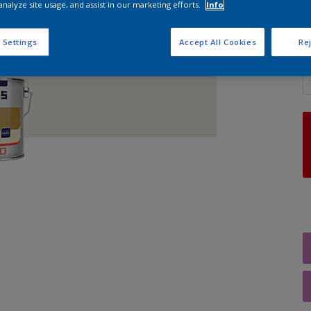
analyze site usage, and assist in our marketing efforts.
Info
 Settings
Accept All Cookies
Rej
A