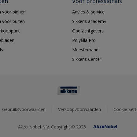
ten
Voor professionals
 voor binnen
Advies & service
 voor buiten
Sikkens academy
erkooppunt
Opdrachtgevers
ebladen
Polyfilla Pro
ds
Meesterhand
Sikkens Center
Gebruiksvoorwaarden
Verkoopvoorwaarden
Cookie Sett
Akzo Nobel N.V. Copyright © 2026