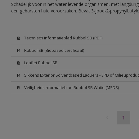
Schadelijk voor in het water levende organismen, met langdurig
een gebarsten huid veroorzaken. Bevat 3-jood-2-propynylbutylc
Technisch Informatieblad Rubbol SB (PDF)
Rubbol SB (Biobased certificaat)
Leaflet Rubbol SB
Sikkens Exterior Solventbased Laquers - EPD of Milieuproduc
Veiligheidsinformatieblad Rubbol SB White (MSDS)
1