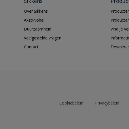
Sikkens
Produc
Over Sikkens
Producten
AkzoNobel
Producten
Duurzaamheid
Vind je v
Veelgestelde vragen
Informati
Contact
Downloa
Cookiebeleid
Privacybeleid