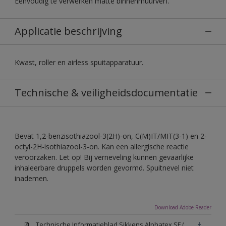
Eenvoudig te verwerken matte binnenmuurverf.
Applicatie beschrijving
Kwast, roller en airless spuitapparatuur.
Technische & veiligheidsdocumentatie
Bevat 1,2-benzisothiazool-3(2H)-on, C(M)IT/MIT(3-1) en 2-
octyl-2H-isothiazool-3-on. Kan een allergische reactie
veroorzaken. Let op! Bij verneveling kunnen gevaarlijke
inhaleerbare druppels worden gevormd. Spuitnevel niet
inademen.
Download Adobe Reader
Technische Informatieblad Sikkens Alphatex SF (PDF)