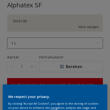
Alphatex SF
EN.01.86
Kleur wijzigen
1 L
1 L
Aantal
Verfcalculator
2,5 L
Bereken
5 L
10 L
Op dit moment is het niet mogelijk dit product online
te bestellen. Houd de website in de gaten, we werken
er hard aan om de voorraad aan te vullen.
We respect your privacy.
By clicking “Accept All Cookies”, you agree to the storing of cookies
on your device to enhance site navigation, analyze site usage, and