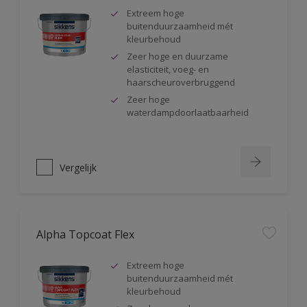
Extreem hoge
buitenduurzaamheid mét
kleurbehoud
Zeer hoge en duurzame
elasticiteit, voeg- en
haarscheuroverbruggend
Zeer hoge
waterdampdoorlaatbaarheid
Vergelijk
Alpha Topcoat Flex
Extreem hoge
buitenduurzaamheid mét
kleurbehoud