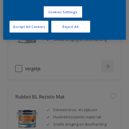
Rubbol BL Rezisto Satin
Cookies Settings
Extreem kras- en slijtvast
Accept All Cookies
Reject All
Huidvetresistente zijdeglanslak
Snelle droging en doorharding
Vergelijk
Rubbol BL Rezisto Mat
Extreem kras- en slijtvast
Huidvetresistente matte lak
Snelle droging en doorharding