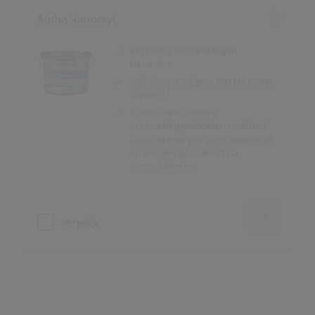
Schrobvast volgens DIN EN 13300,
klasse 1
Isobetadine, andere
ontsmettingsmiddelen en bloed
laten na reinigen geen sporen na
en worden geïsoleerd na
overschilderen
Vergelijk
Alpha Humitex
Zeer geschikt voor vochtige
ruimtes
Schrobvast volgens DIN EN 13300,
klasse 2