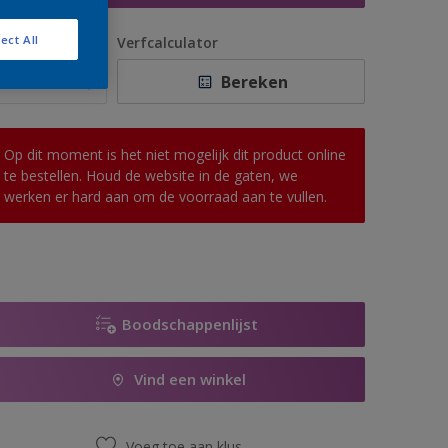
ect All
antal
Verfcalculator
Bereken
Op dit moment is het niet mogelijk dit product online
te bestellen. Houd de website in de gaten, we
werken er hard aan om de voorraad aan te vullen.
Boodschappenlijst
Vind een winkel
Voeg toe aan klus