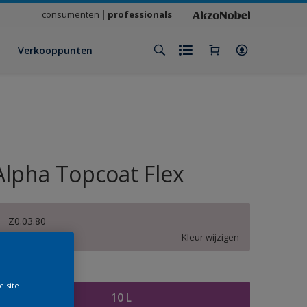
consumenten
professionals
Verkooppunten
Alpha Topcoat Flex
Z0.03.80
Kleur wijzigen
rootte
e site
10 L