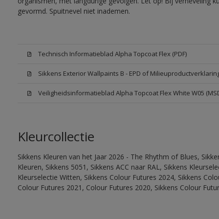
organismen, met langdurige gevolgen. Let op! Bij verneveling k
gevormd. Spuitnevel niet inademen.
Technisch Informatieblad Alpha Topcoat Flex (PDF)
Sikkens Exterior Wallpaints B - EPD of Milieuproductverklarin
Veiligheidsinformatieblad Alpha Topcoat Flex White W05 (MS
Kleurcollectie
Sikkens Kleuren van het Jaar 2026 - The Rhythm of Blues, Sikk
Kleuren, Sikkens 5051, Sikkens ACC naar RAL, Sikkens Kleurselect
Kleurselectie Witten, Sikkens Colour Futures 2024, Sikkens Col
Colour Futures 2021, Colour Futures 2020, Sikkens Colour Futu