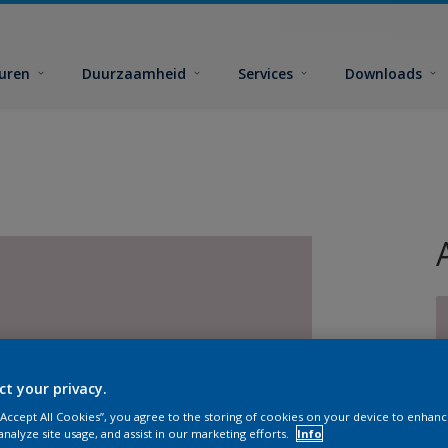
euren
Duurzaamheid
Services
Downloads
ct your privacy.
G
 “Accept All Cookies”, you agree to the storing of cookies on your device to enhanc
analyze site usage, and assist in our marketing efforts.
Info