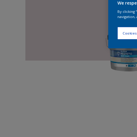
We respe
By clicking
navigation, 
Cookies