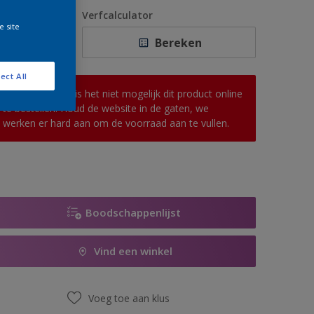
1 L
antal
Verfcalculator
e site
2,5 L
Bereken
5 L
ect All
10 L
Op dit moment is het niet mogelijk dit product online
te bestellen. Houd de website in de gaten, we
werken er hard aan om de voorraad aan te vullen.
Boodschappenlijst
Vind een winkel
Voeg toe aan klus