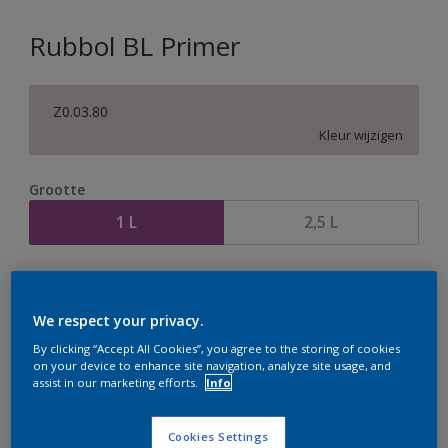
Rubbol BL Primer
Z0.03.80
Kleur wijzigen
Grootte
1 L
2,5 L
Aantal
Verfcalculator
Bereken
We respect your privacy.
By clicking “Accept All Cookies”, you agree to the storing of cookies
on your device to enhance site navigation, analyze site usage, and
assist in our marketing efforts.
Info
Op dit moment is het niet mogelijk dit product online
te bestellen. Houd de website in de gaten, we werken
er hard aan om de voorraad aan te vullen.
Cookies Settings