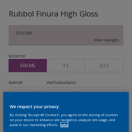
Rubbol Finura High Gloss
Z0.03.80
Kleur wijzigen
Grootte
500 ML
1 L
2,5 L
Aantal
Verfcalculator
Bereken
We respect your privacy.
Op dit moment is het niet mogelijk dit product online
By clicking “Accept All Cookies”, you agree to the storing of cookies
on your device to enhance site navigation, analyze site usage, and
te bestellen. Houd de website in de gaten, we werken
assist in our marketing efforts.
Info
er hard aan om de voorraad aan te vullen.