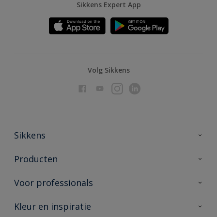
Sikkens Expert App
Volg Sikkens
Sikkens
Over Sikkens
Producten
AkzoNobel
Producten voor binnen
Voor professionals
Duurzaamheid
Producten voor buiten
Veelgestelde vragen
Advies & service
Kleur en inspiratie
Vind je verkooppunt
Contact
Sikkens academy