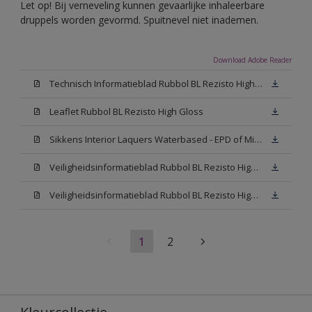
Let op! Bij verneveling kunnen gevaarlijke inhaleerbare
druppels worden gevormd. Spuitnevel niet inademen.
Download Adobe Reader
Technisch Informatieblad Rubbol BL Rezisto High Gloss (New Livery) (PDF)
Leaflet Rubbol BL Rezisto High Gloss
Sikkens Interior Laquers Waterbased - EPD of Milieuproductverklaring
Veiligheidsinformatieblad Rubbol BL Rezisto High Gloss N00 (MSDS)
Veiligheidsinformatieblad Rubbol BL Rezisto High Gloss White (MSDS)
1
2