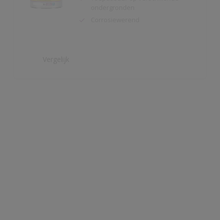
Vergelijk
Redox BL Forte
Zeer hoge mechanische- (slag-,
stoot- en slijtvast) en chemische
bestandheid
Corrosiewerend
Waterverdunbare epoxy, geurarm
Vergelijk