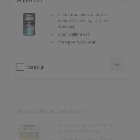
Uitstekende mechanische
bestandheid (slag-, slijt- en
krasvast)
Chemicaliënvast
Prettig verwerkbaar
Vergelijk
Redox BL Metal Protect Satin
Eén-pot-systeem: hechtprimer,
tussen- en afwerklaag
Toepasbaar op verschillende
ondergronden
Corrosiewerend