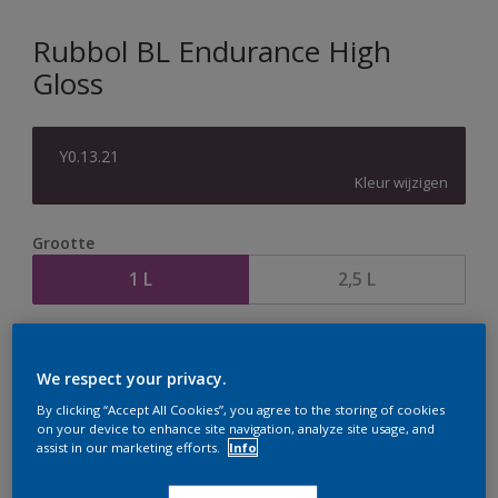
Rubbol BL Endurance High
Gloss
Y0.13.21
Kleur wijzigen
Grootte
1 L
2,5 L
Aantal
Verfcalculator
We respect your privacy.
Bereken
By clicking “Accept All Cookies”, you agree to the storing of cookies
on your device to enhance site navigation, analyze site usage, and
assist in our marketing efforts.
Info
Op dit moment is het niet mogelijk dit product online
te bestellen. Houd de website in de gaten, we werken