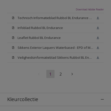
Download Adobe Reader
Technisch Informatieblad Rubbol BL Endurance HG (PDF)
Infoblad Rubbol BL Endurance
Leaflet Rubbol BL Endurance
Sikkens Exterior Laquers Waterbased - EPD of Milieuproductverklaring
Veiligheidsinformatieblad Sikkens Rubbol BL Endurance High Gloss N00 (MSDS)
1
2
Kleurcollectie