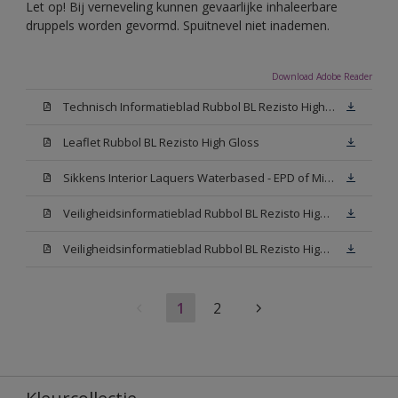
Let op! Bij verneveling kunnen gevaarlijke inhaleerbare
druppels worden gevormd. Spuitnevel niet inademen.
Download Adobe Reader
Technisch Informatieblad Rubbol BL Rezisto High Gloss (New Livery) (PDF)
Leaflet Rubbol BL Rezisto High Gloss
Sikkens Interior Laquers Waterbased - EPD of Milieuproductverklaring
Veiligheidsinformatieblad Rubbol BL Rezisto High Gloss N00 (MSDS)
Veiligheidsinformatieblad Rubbol BL Rezisto High Gloss White (MSDS)
1
2