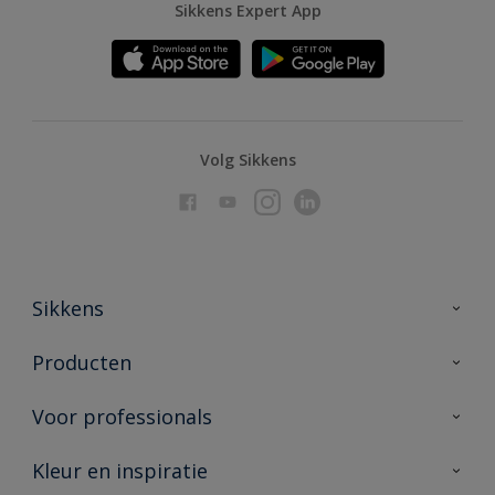
Sikkens Expert App
Volg Sikkens
Sikkens
Over Sikkens
Producten
AkzoNobel
Producten voor binnen
Voor professionals
Duurzaamheid
Producten voor buiten
Veelgestelde vragen
Advies & service
Kleur en inspiratie
Vind je verkooppunt
Contact
Sikkens academy