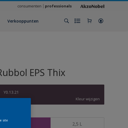
consumenten
professionals
Verkooppunten
Rubbol EPS Thix
Y0.13.21
Kleur wijzigen
rootte
e site
1 L
2,5 L