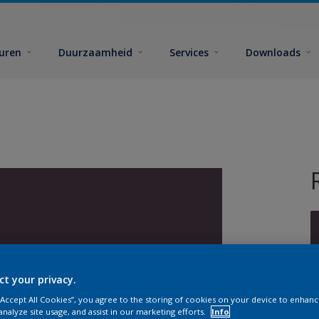
euren
Duurzaamheid
Services
Downloads
ct your privacy.
G
 “Accept All Cookies”, you agree to the storing of cookies on your device to enhanc
analyze site usage, and assist in our marketing efforts.
Info