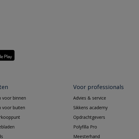
ten
Voor professionals
 voor binnen
Advies & service
 voor buiten
Sikkens academy
erkooppunt
Opdrachtgevers
ebladen
Polyfilla Pro
ds
Meesterhand