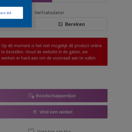
antal
Verfcalculator
ect All
Bereken
Op dit moment is het niet mogelijk dit product online
te bestellen. Houd de website in de gaten, we
werken er hard aan om de voorraad aan te vullen.
Boodschappenlijst
Vind een winkel
Voeg toe aan klus