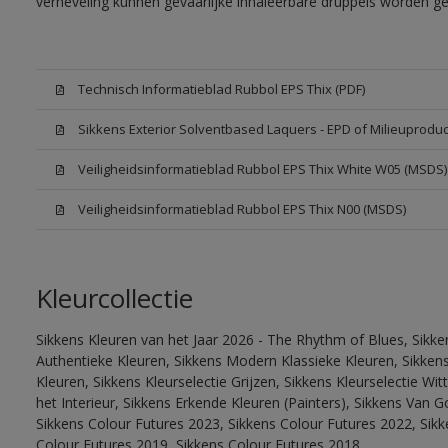
verneveling kunnen gevaarlijke inhaleerbare druppels worden g
Technisch Informatieblad Rubbol EPS Thix (PDF)
Sikkens Exterior Solventbased Laquers - EPD of Milieuproduc
Veiligheidsinformatieblad Rubbol EPS Thix White W05 (MSDS)
Veiligheidsinformatieblad Rubbol EPS Thix N00 (MSDS)
Kleurcollectie
Sikkens Kleuren van het Jaar 2026 - The Rhythm of Blues, Sikke
Authentieke Kleuren, Sikkens Modern Klassieke Kleuren, Sikkens
Kleuren, Sikkens Kleurselectie Grijzen, Sikkens Kleurselectie W
het Interieur, Sikkens Erkende Kleuren (Painters), Sikkens Van G
Sikkens Colour Futures 2023, Sikkens Colour Futures 2022, Sikk
Colour Futures 2019, Sikkens Colour Futures 2018