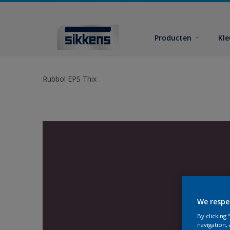
Producten
Kl
Rubbol EPS Thix
We respe
By clicking
navigation, 