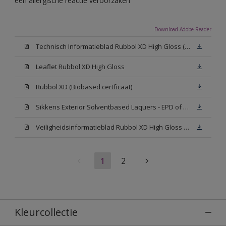
een allergische reactie veroorzaken
Download Adobe Reader
Technisch Informatieblad Rubbol XD High Gloss (PDF)
Leaflet Rubbol XD High Gloss
Rubbol XD (Biobased certficaat)
Sikkens Exterior Solventbased Laquers - EPD of Milieuproductverklaring
Veiligheidsinformatieblad Rubbol XD High Gloss White W05 (MSDS)
1
2
Kleurcollectie