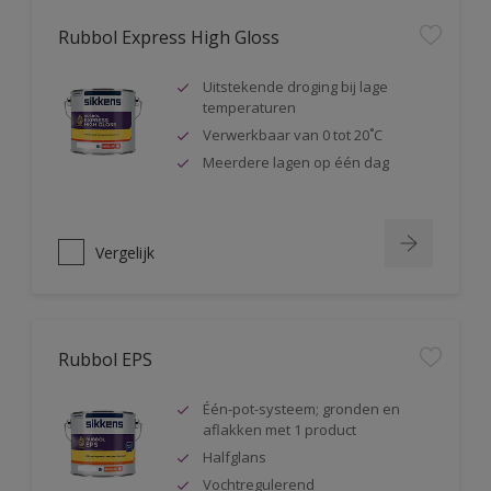
Rubbol Express High Gloss
Uitstekende droging bij lage
temperaturen
Verwerkbaar van 0 tot 20˚C
Meerdere lagen op één dag
Vergelijk
Rubbol EPS
Één-pot-systeem; gronden en
aflakken met 1 product
Halfglans
Vochtregulerend