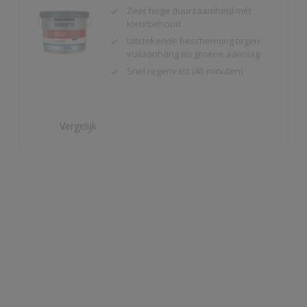
Uitstekende bescherming tegen
vuilaanhang en groene aanslag
Snel regenvast (45 minuten)
Vergelijk
Alphatex 4SO Mat
Toepasbaar vanaf 2°C en 90 R.V.
Snel regenvast (na 20 minuten bij
20ºC)
Uitstekende bescherming
Vergelijk