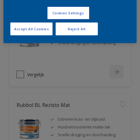
Rubbol BL Rezisto Satin
Cookies Settings
Extreem kras- en slijtvast
Accept All Cookies
Reject All
Huidvetresistente zijdeglanslak
Snelle droging en doorharding
Vergelijk
Rubbol BL Rezisto Mat
Extreem kras- en slijtvast
Huidvetresistente matte lak
Snelle droging en doorharding