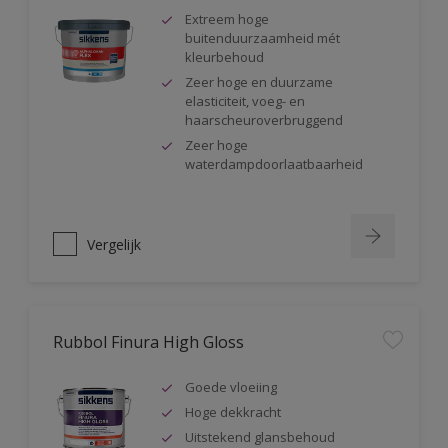
Extreem hoge
buitenduurzaamheid mét
kleurbehoud
Zeer hoge en duurzame
elasticiteit, voeg- en
haarscheuroverbruggend
Zeer hoge
waterdampdoorlaatbaarheid
Vergelijk
Rubbol Finura High Gloss
Goede vloeiing
Hoge dekkracht
Uitstekend glansbehoud