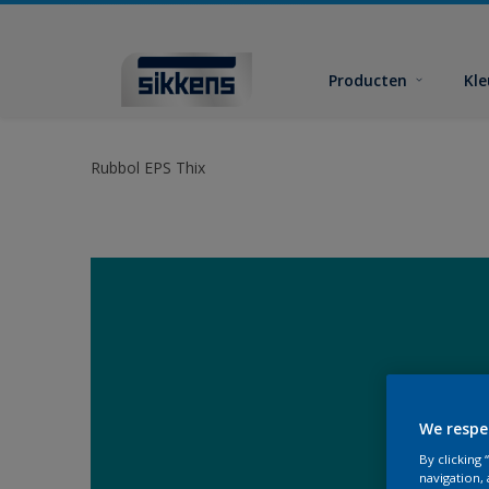
Producten
Kl
Rubbol EPS Thix
We respe
By clicking
navigation, 