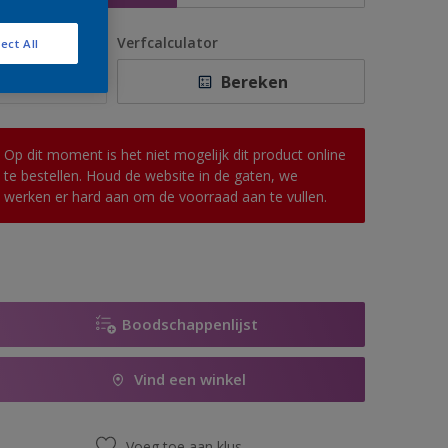
antal
Verfcalculator
ect All
Bereken
Op dit moment is het niet mogelijk dit product online
te bestellen. Houd de website in de gaten, we
werken er hard aan om de voorraad aan te vullen.
Boodschappenlijst
Vind een winkel
Voeg toe aan klus