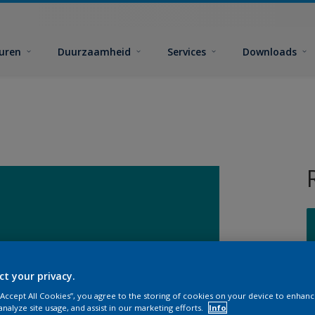
euren
Duurzaamheid
Services
Downloads
ct your privacy.
G
 “Accept All Cookies”, you agree to the storing of cookies on your device to enhanc
analyze site usage, and assist in our marketing efforts.
Info