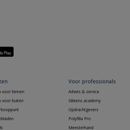
ten
Voor professionals
 voor binnen
Advies & service
 voor buiten
Sikkens academy
erkooppunt
Opdrachtgevers
ebladen
Polyfilla Pro
ds
Meesterhand