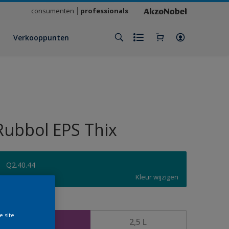
consumenten
professionals
Verkooppunten
Rubbol EPS Thix
Q2.40.44
Kleur wijzigen
rootte
e site
1 L
2,5 L