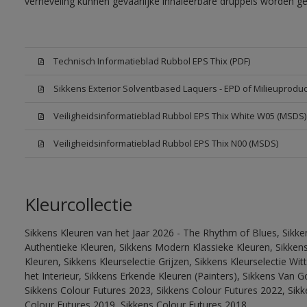
verneveling kunnen gevaarlijke inhaleerbare druppels worden g
Technisch Informatieblad Rubbol EPS Thix (PDF)
Sikkens Exterior Solventbased Laquers - EPD of Milieuproduc
Veiligheidsinformatieblad Rubbol EPS Thix White W05 (MSDS)
Veiligheidsinformatieblad Rubbol EPS Thix N00 (MSDS)
Kleurcollectie
Sikkens Kleuren van het Jaar 2026 - The Rhythm of Blues, Sikke
Authentieke Kleuren, Sikkens Modern Klassieke Kleuren, Sikkens
Kleuren, Sikkens Kleurselectie Grijzen, Sikkens Kleurselectie W
het Interieur, Sikkens Erkende Kleuren (Painters), Sikkens Van G
Sikkens Colour Futures 2023, Sikkens Colour Futures 2022, Sikk
Colour Futures 2019, Sikkens Colour Futures 2018