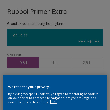
Rubbol Primer Extra
Grondlak voor langdurig hoge glans
Q2.40.44
Kleur wijzigen
Grootte
0,5 l
1 L
2,5 L
Aantal
We respect your privacy.
By clicking “Accept All Cookies”, you agree to the storing of cookies
on your device to enhance site navigation, analyze site usage, and
assist in our marketing efforts.
Info
Op dit moment is het niet mogelijk dit product online
te bestellen. Houd de website in de gaten, we werken