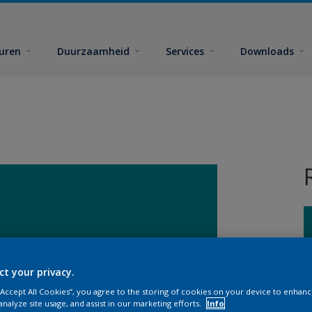
euren
Duurzaamheid
Services
Downloads
ct your privacy.
G
 “Accept All Cookies”, you agree to the storing of cookies on your device to enhanc
analyze site usage, and assist in our marketing efforts.
Info