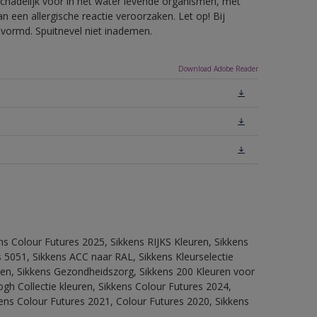
hadelijk voor in het water levende organismen, met
 een allergische reactie veroorzaken. Let op! Bij
evormd. Spuitnevel niet inademen.
Download Adobe Reader
ns Colour Futures 2025, Sikkens RIJKS Kleuren, Sikkens
 5051, Sikkens ACC naar RAL, Sikkens Kleurselectie
itten, Sikkens Gezondheidszorg, Sikkens 200 Kleuren voor
ogh Collectie kleuren, Sikkens Colour Futures 2024,
ens Colour Futures 2021, Colour Futures 2020, Sikkens