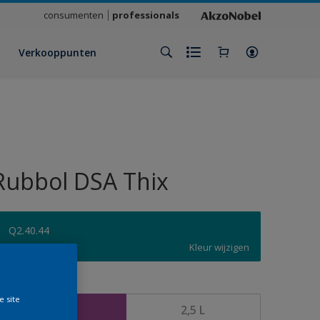
consumenten
professionals
Verkooppunten
Rubbol DSA Thix
Q2.40.44
Kleur wijzigen
rootte
e site
1 L
2,5 L