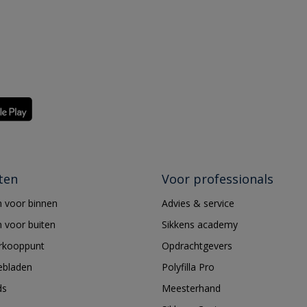
ten
Voor professionals
 voor binnen
Advies & service
 voor buiten
Sikkens academy
erkooppunt
Opdrachtgevers
ebladen
Polyfilla Pro
ds
Meesterhand