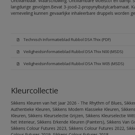
Ontvlambaar. Waarschuwing. Ontvlambare vloeistof en damp. Sc
langdurige gevolgen.Bevat 3-jood-2-propynylbutylcarbamaat. Kan
verneveling kunnen gevaarlijke inhaleerbare druppels worden g
Technisch Informatieblad Rubbol DSA Thix (PDF)
Veiligheidsinformatieblad Rubbol DSA Thix N00 (MSDS)
Veiligheidsinformatieblad Rubbol DSA Thix W05 (MSDS)
Kleurcollectie
Sikkens Kleuren van het Jaar 2026 - The Rhythm of Blues, Sikke
Authentieke Kleuren, Sikkens Modern Klassieke Kleuren, Sikkens
Kleuren, Sikkens Kleurselectie Grijzen, Sikkens Kleurselectie W
het Interieur, Sikkens Erkende Kleuren (Painters), Sikkens Van G
Sikkens Colour Futures 2023, Sikkens Colour Futures 2022, Sikk
Colour Futures 2019, Sikkens Colour Futures 2018