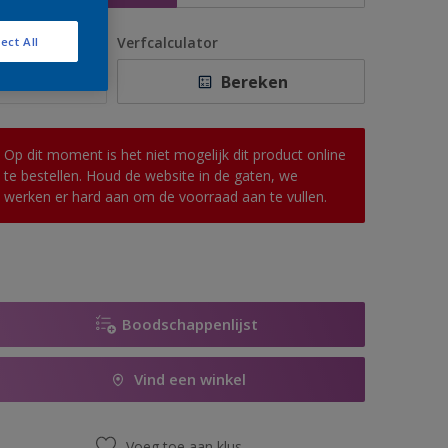
antal
Verfcalculator
ect All
Bereken
Op dit moment is het niet mogelijk dit product online
te bestellen. Houd de website in de gaten, we
werken er hard aan om de voorraad aan te vullen.
Boodschappenlijst
Vind een winkel
Voeg toe aan klus