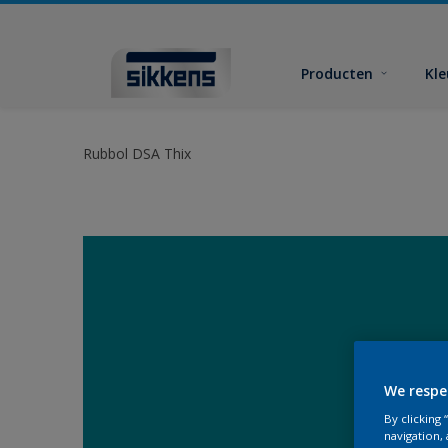
Producten
Kl
Rubbol DSA Thix
We respe
By clicking
navigation, 