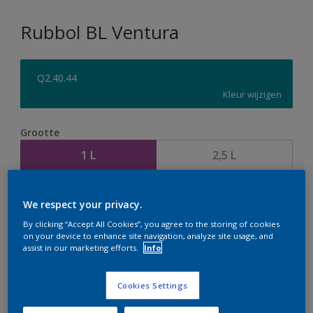
Rubbol BL Ventura
Q2.40.44
Kleur wijzigen
Grootte
1 L
2,5 L
Aantal
Verfcalculator
We respect your privacy.
Bereken
By clicking “Accept All Cookies”, you agree to the storing of cookies
on your device to enhance site navigation, analyze site usage, and
assist in our marketing efforts.
Info
Op dit moment is het niet mogelijk dit product online
Cookies Settings
te bestellen. Houd de website in de gaten, we werken
er hard aan om de voorraad aan te vullen.