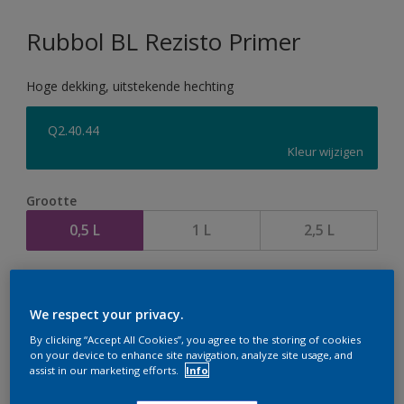
Rubbol BL Rezisto Primer
Hoge dekking, uitstekende hechting
Q2.40.44
Kleur wijzigen
Grootte
0,5 L
1 L
2,5 L
Aantal
We respect your privacy.
By clicking “Accept All Cookies”, you agree to the storing of cookies
on your device to enhance site navigation, analyze site usage, and
assist in our marketing efforts.
Info
Op dit moment is het niet mogelijk dit product online
te bestellen. Houd de website in de gaten, we werken