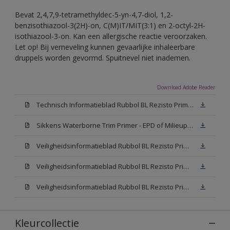
Bevat 2,4,7,9-tetramethyldec-5-yn-4,7-diol, 1,2-
benzisothiazool-3(2H)-on, C(M)IT/MIT(3:1) en 2-octyl-2H-
isothiazool-3-on. Kan een allergische reactie veroorzaken.
Let op! Bij verneveling kunnen gevaarlijke inhaleerbare
druppels worden gevormd. Spuitnevel niet inademen.
Download Adobe Reader
Technisch Informatieblad Rubbol BL Rezisto Primer (New Livery) (PDF)
Sikkens Waterborne Trim Primer - EPD of Milieuproductverklaring
Veiligheidsinformatieblad Rubbol BL Rezisto Primer N00 (MSDS)
Veiligheidsinformatieblad Rubbol BL Rezisto Primer White (MSDS)
Veiligheidsinformatieblad Rubbol BL Rezisto Primer W05 (MSDS)
Kleurcollectie