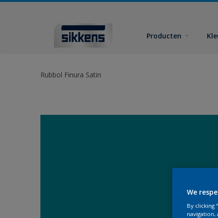
Producten
Kl
Rubbol Finura Satin
We respe
By clicking
navigation, 