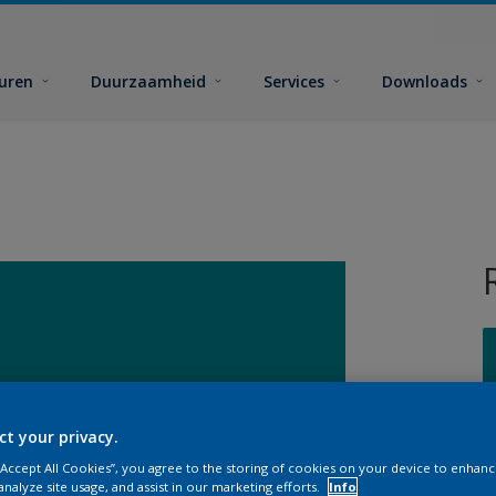
euren
Duurzaamheid
Services
Downloads
ct your privacy.
G
 “Accept All Cookies”, you agree to the storing of cookies on your device to enhanc
analyze site usage, and assist in our marketing efforts.
Info