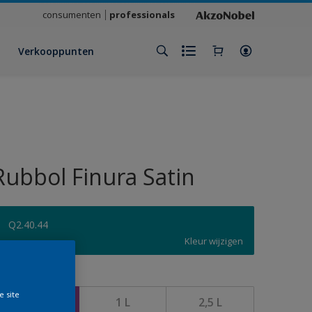
consumenten
professionals
Verkooppunten
Rubbol Finura Satin
Q2.40.44
Kleur wijzigen
rootte
e site
500 ML
1 L
2,5 L