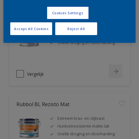
Rubbol BL Rezisto Satin
Cookies Settings
Extreem kras- en slijtvast
Accept All Cookies
Reject All
Huidvetresistente zijdeglanslak
Snelle droging en doorharding
Vergelijk
Rubbol BL Rezisto Mat
Extreem kras- en slijtvast
Huidvetresistente matte lak
Snelle droging en doorharding