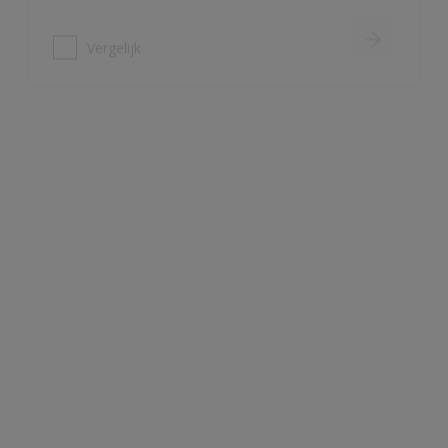
Alphatex Satin SF
Uitstekende dekkracht
Zijdeglans muurverf
Zeer schrobvast (Klasse 1 volgens
DIN EN 13300)
Vergelijk
Alpha Sanocryl
Verffilm is bestand tegen
bacteriën