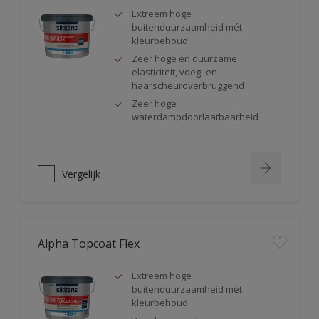
Extreem hoge
buitenduurzaamheid mét
kleurbehoud
Zeer hoge en duurzame
elasticiteit, voeg- en
haarscheuroverbruggend
Zeer hoge
waterdampdoorlaatbaarheid
Vergelijk
Alpha Topcoat Flex
Extreem hoge
buitenduurzaamheid mét
kleurbehoud