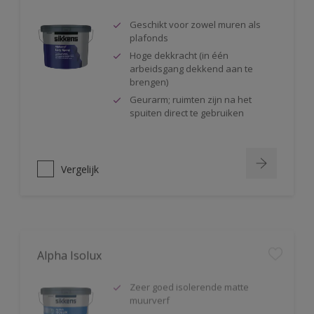
Geschikt voor zowel muren als
plafonds
Hoge dekkracht (in één
arbeidsgang dekkend aan te
brengen)
Geurarm; ruimten zijn na het
spuiten direct te gebruiken
Vergelijk
Alpha Isolux
Zeer goed isolerende matte
muurverf
Isoleert nicotine(vlekken),
waterkringen, koffievlekken,