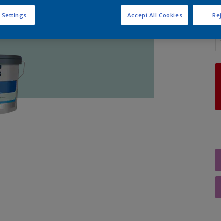
 Settings
Accept All Cookies
Rej
A