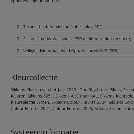
Spuitnevel niet inademen.
Technisch Informatieblad Alpha Isolux (PDF)
Sikkens Interior Wallpaints - EPD of Milieuproductverklaring
Veiligheidsinformatieblad Alpha Isolux wit W05 (SDS)
Kleurcollectie
Sikkens Kleuren van het Jaar 2026 - The Rhythm of Blues, Sikk
Kleuren, Sikkens 5051, Sikkens ACC naar RAL, Sikkens Kleurselect
Kleurselectie Witten, Sikkens Colour Futures 2024, Sikkens Col
Colour Futures 2021, Colour Futures 2020, Sikkens Colour Futu
Systeeminformatie