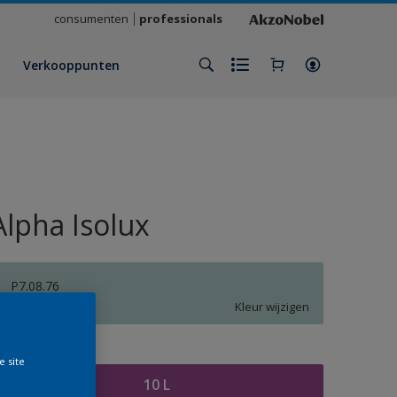
consumenten
professionals
Verkooppunten
Alpha Isolux
P7.08.76
Kleur wijzigen
rootte
e site
10 L