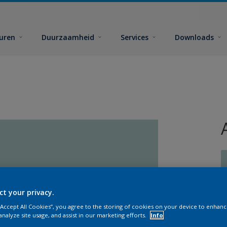
euren
Duurzaamheid
Services
Downloads
ct your privacy.
G
 “Accept All Cookies”, you agree to the storing of cookies on your device to enhanc
analyze site usage, and assist in our marketing efforts.
Info