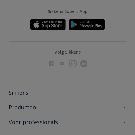
Sikkens Expert App
Volg Sikkens
Sikkens
Over Sikkens
Producten
AkzoNobel
Producten voor binnen
Voor professionals
Duurzaamheid
Producten voor buiten
Veelgestelde vragen
Advies & service