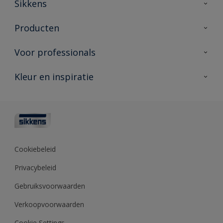
Sikkens
Over Sikkens
Producten
AkzoNobel
Producten voor binnen
Voor professionals
Duurzaamheid
Producten voor buiten
Veelgestelde vragen
Advies & service
Kleur en inspiratie
Vind je verkooppunt
Contact
Sikkens academy
Informatiebladen
Kleuren
Opdrachtgevers
Downloads
Kleurtesters
Polyfilla Pro
Kleurcollecties
Meesterhand
Kleur van het jaar
Cookiebeleid
Sikkens Center
Kleurhulpmiddelen
Privacybeleid
Kennisbank
Gebruiksvoorwaarden
Verkoopvoorwaarden
Cookie Settings