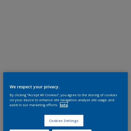
We respect your privacy.
By clicking “Accept All Cookies”, you agree to the storing of cookies
on your device to enhance site navigation, analyze site usage, and
assist in our marketing efforts.
Info
Cookies Settings