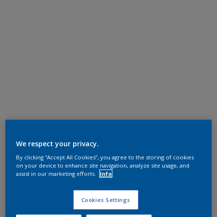
We respect your privacy.
By clicking “Accept All Cookies”, you agree to the storing of cookies
on your device to enhance site navigation, analyze site usage, and
assist in our marketing efforts.
Info
Cookies Settings