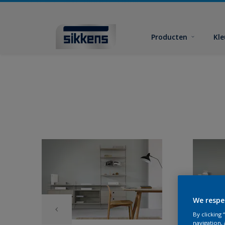
Producten
Kl
We respe
By clicking
navigation, 