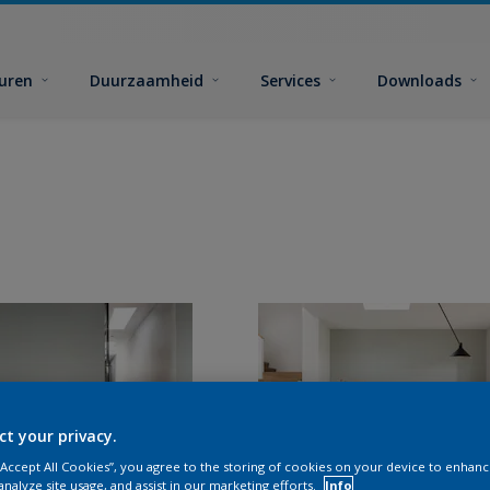
euren
Duurzaamheid
Services
Downloads
ct your privacy.
 “Accept All Cookies”, you agree to the storing of cookies on your device to enhanc
analyze site usage, and assist in our marketing efforts.
Info