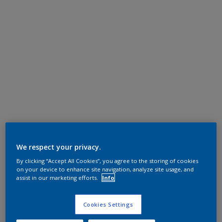
We respect your privacy.
By clicking “Accept All Cookies”, you agree to the storing of cookies
on your device to enhance site navigation, analyze site usage, and
assist in our marketing efforts.
Info
Cookies Settings