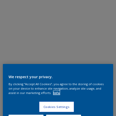
We respect your privacy.
By clicking “Accept All Cookies”, you agree to the storing of cookies
on your device to enhance site navigation, analyze site usage, and
assist in our marketing efforts.
Info
Cookies Settings