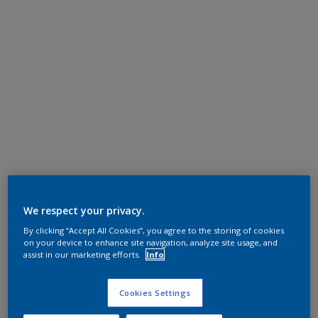
We respect your privacy.
By clicking “Accept All Cookies”, you agree to the storing of cookies
on your device to enhance site navigation, analyze site usage, and
assist in our marketing efforts.
Info
Cookies Settings