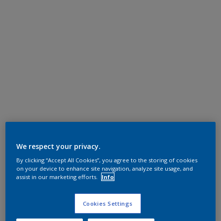
We respect your privacy.
By clicking “Accept All Cookies”, you agree to the storing of cookies
on your device to enhance site navigation, analyze site usage, and
assist in our marketing efforts.
Info
Cookies Settings