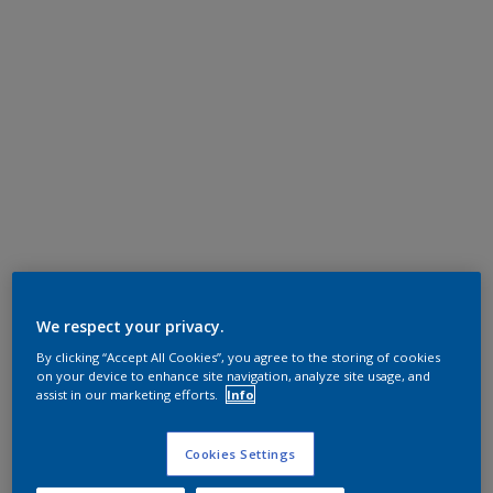
We respect your privacy.
By clicking “Accept All Cookies”, you agree to the storing of cookies
on your device to enhance site navigation, analyze site usage, and
assist in our marketing efforts.
Info
Cookies Settings