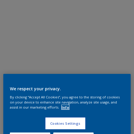
We respect your privacy.
By clicking “Accept All Cookies”, you agree to the storing of cookies
on your device to enhance site navigation, analyze site usage, and
assist in our marketing efforts.
Info
Cookies Settings