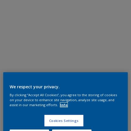
We respect your privacy.
By clicking “Accept All Cookies”, you agree to the storing of cookies
on your device to enhance site navigation, analyze site usage, and
assist in our marketing efforts.
Info
Cookies Settings