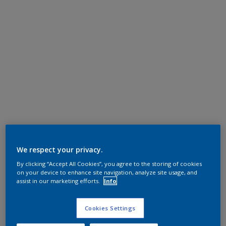
We respect your privacy.
By clicking “Accept All Cookies”, you agree to the storing of cookies
on your device to enhance site navigation, analyze site usage, and
assist in our marketing efforts.
Info
Cookies Settings