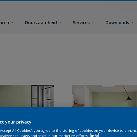
euren
Duurzaamheid
Services
Downloads
ct your privacy.
 “Accept All Cookies”, you agree to the storing of cookies on your device to enhanc
analyze site usage, and assist in our marketing efforts.
Info