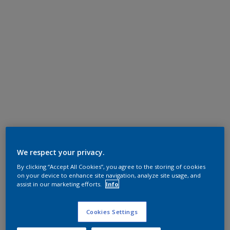
We respect your privacy.
By clicking “Accept All Cookies”, you agree to the storing of cookies
on your device to enhance site navigation, analyze site usage, and
assist in our marketing efforts.
Info
Cookies Settings