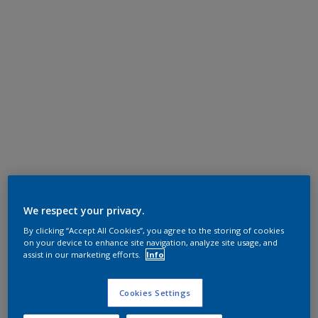
We respect your privacy.
By clicking “Accept All Cookies”, you agree to the storing of cookies
on your device to enhance site navigation, analyze site usage, and
assist in our marketing efforts.
Info
Cookies Settings