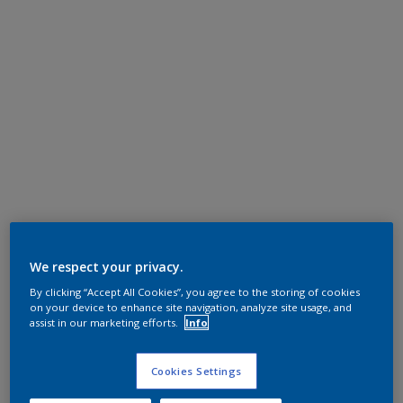
We respect your privacy.
By clicking “Accept All Cookies”, you agree to the storing of cookies
on your device to enhance site navigation, analyze site usage, and
assist in our marketing efforts.
Info
Cookies Settings