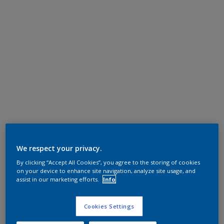
We respect your privacy.
By clicking “Accept All Cookies”, you agree to the storing of cookies
on your device to enhance site navigation, analyze site usage, and
assist in our marketing efforts.
Info
Cookies Settings